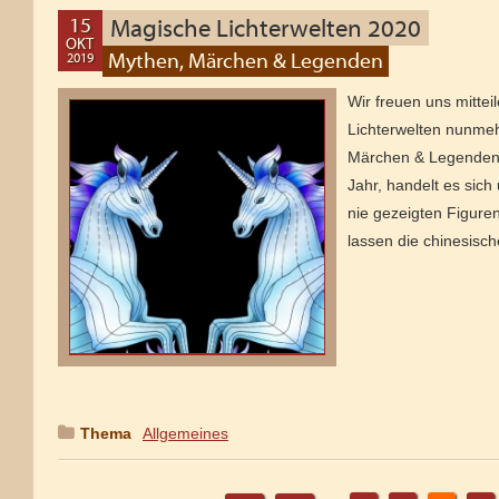
15
Magische Lichterwelten 2020
OKT
Mythen, Märchen & Legenden
2019
15
OKT
Wir freuen uns mitte
2019
Lichterwelten nunmeh
Märchen & Legenden“
Jahr, handelt es sich
nie gezeigten Figure
lassen die chinesisch
Thema
:
Allgemeines
Seite