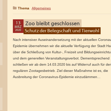
Thema
:
Allgemeines
13
Zoo bleibt geschlossen
MRZ
Schutz der Belegschaft und Tierwohl
2020
08
APR
Nach intensiver Auseinandersetzung mit der aktuellen Coronav
2020
Epidemie übernehmen wir die aktuelle Verfügung der Stadt Hal
über die Schließung von Kultur-, Freizeit und Bildungseinricht
und dem generellen Veranstaltungsverbot. Dementsprechend
schließen wir ab dem 14.03.2020 bis auf Widerruf auch für de
regulären Zootagesbetrieb. Ziel dieser Maßnahme ist es, die
Ausbreitung der Coronavirus-Epidemie einzudämmen…