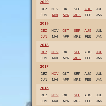
r
2020
a
k
DEZ
NOV
OKT
SEP
AUG
JUL
t
i
JUN
MAI
APR
MRZ
FEB
JAN
o
n
2019
e
n
DEZ
NOV
OKT
SEP
AUG
JUL
.
JUN
MAI
APR
MRZ
FEB
JAN
2018
DEZ
NOV
OKT
SEP
AUG
JUL
JUN
MAI
APR
MRZ
FEB
JAN
2017
DEZ
NOV
OKT
SEP
AUG
JUL
JUN
MAI
APR
MRZ
FEB
JAN
2016
DEZ
NOV
OKT
SEP
AUG
JUL
JUN
MAI
APR
MRZ
FEB
JAN