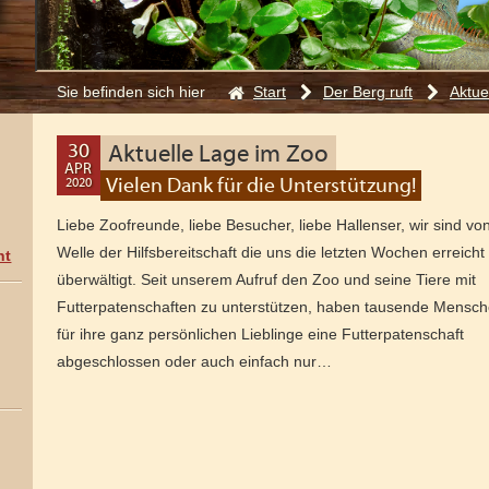
Start
Der Berg ruft
Aktue
Sie befinden sich hier
:
30
Aktuelle Lage im Zoo
APR
Vielen Dank für die Unterstützung!
2020
23
MAI
Liebe Zoofreunde, liebe Besucher, liebe Hallenser, wir sind vo
2020
Welle der Hilfsbereitschaft die uns die letzten Wochen erreicht
ht
überwältigt. Seit unserem Aufruf den Zoo und seine Tiere mit
Futterpatenschaften zu unterstützen, haben tausende Mensc
für ihre ganz persönlichen Lieblinge eine Futterpatenschaft
abgeschlossen oder auch einfach nur…