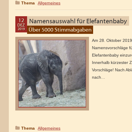
Thema
:
Allgemeines
12
Namensauswahl für Elefantenbaby
DEZ
Über 5000 Stimmabgaben
2019
23
DEZ
Am 28. Oktober 2019 r
2019
Namensvorschläge fü
Elefantenbaby einzur
Innerhalb kürzester Z
Vorschläge! Nach Abl
nach…
Thema
:
Allgemeines