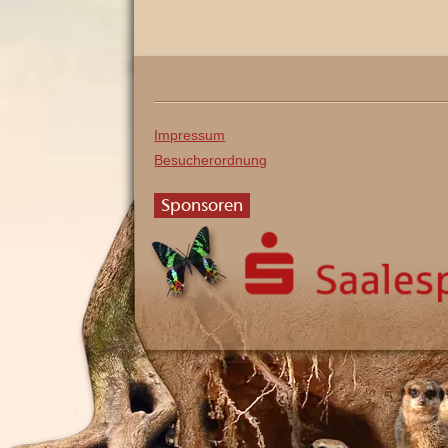
Impressum
Besucherordnung
Sponsoren
Saalesparkasse
Kolophon