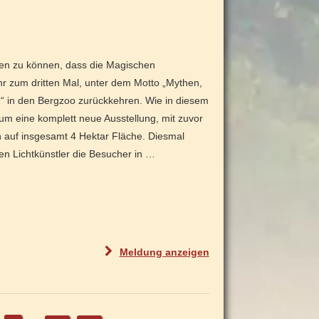
f
s
a
w
n
e
t
l
ilen zu können, dass die Magischen
e
t
r zum dritten Mal, unter dem Motto „Mythen,
n
w
 in den Bergzoo zurückkehren. Wie in diesem
b
e
 um eine komplett neue Ausstellung, mit zuvor
a
i
n auf insgesamt 4 Hektar Fläche. Diesmal
b
t
en Lichtkünstler die Besucher in …
y
ä
"
l
t
e
s
t
"
Meldung
anzeigen
e
M
F
a
a
g