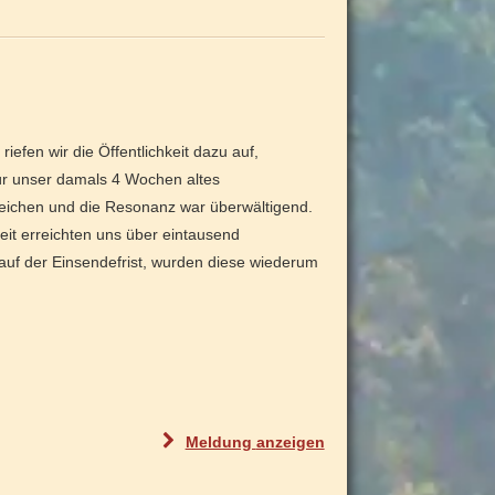
0
o
4
o
.
b
"
l
e
iefen wir die Öffentlichkeit dazu auf,
i
r unser damals 4 Wochen altes
b
eichen und die Resonanz war überwältigend.
t
eit erreichten uns über eintausend
g
auf der Einsendefrist, wurden diese wiederum
e
s
c
h
l
o
s
"
Meldung
anzeigen
s
N
e
a