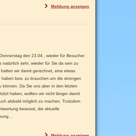
"
Meldung
anzeigen
A
k
t
u
e
l
Donnerstag den 23.04., wieder für Besucher
l
 natürlich sehr, wieder für Sie da sein zu
e
 hatten wir damit gerechnet, eine etwas
L
zu haben bzw. zu brauchen um die strengen
a
 können. Da Sie uns aber in den letzten
g
tützt haben, wollten wir nicht länger damit
e
uch alsbald möglich zu machen. Trotzdem
i
ntwortung bewusst, die aktuelle
m
dnung…
Z
o
o
"
Meldung
anzeigen