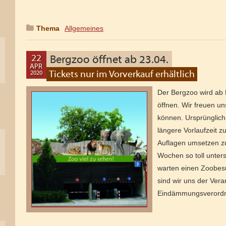
Thema
:
Allgemeines
22
Bergzoo öffnet ab 23.04.
APR
Tickets nur im Vorverkauf erhältlich
2020
05
MAI
Der Bergzoo wird ab 
2020
öffnen. Wir freuen uns
können. Ursprünglich
längere Vorlaufzeit 
Auflagen umsetzen zu
Wochen so toll unters
warten einen Zoobes
sind wir uns der Vera
Eindämmungsveror