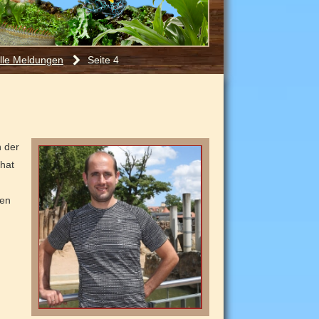
lle Meldungen
Seite 4
n der
 hat
hen