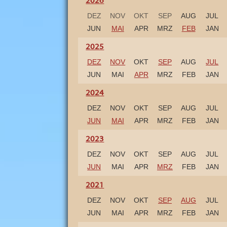
2026
h
s
DEZ
NOV
OKT
SEP
AUG
JUL
e
n
JUN
MAI
APR
MRZ
FEB
JAN
-
A
n
2025
h
a
DEZ
NOV
OKT
SEP
AUG
JUL
l
t
JUN
MAI
APR
MRZ
FEB
JAN
s
s
2024
c
h
DEZ
NOV
OKT
SEP
AUG
JUL
ö
n
JUN
MAI
APR
MRZ
FEB
JAN
s
t
e
2023
n
F
DEZ
NOV
OKT
SEP
AUG
JUL
r
e
JUN
MAI
APR
MRZ
FEB
JAN
i
z
2021
e
i
DEZ
NOV
OKT
SEP
AUG
JUL
t
a
JUN
MAI
APR
MRZ
FEB
JAN
t
t