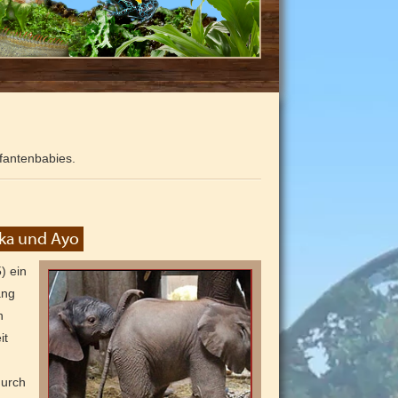
fantenbabies.
ika und Ayo
) ein
ang
n
it
durch