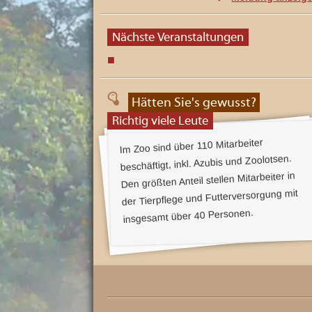
h
D
s
e
i
n
Nächste Veranstaltungen
-
e
A
n
J
h
a
u
l
b
t
Hätten Sie's gewusst?
s
i
s
Richtig viele Leute
c
l
h
Im Zoo sind über 110 Mitarbeiter
ö
ä
beschäftigt, inkl. Azubis und Zoolotsen.
n
u
s
Den größten Anteil stellen Mitarbeiter in
t
m
e
der Tierpflege und Futterversorgung mit
n
s
F
insgesamt über 40 Personen.
r
-
e
i
J
z
a
e
i
h
t
a
r
t
t
e