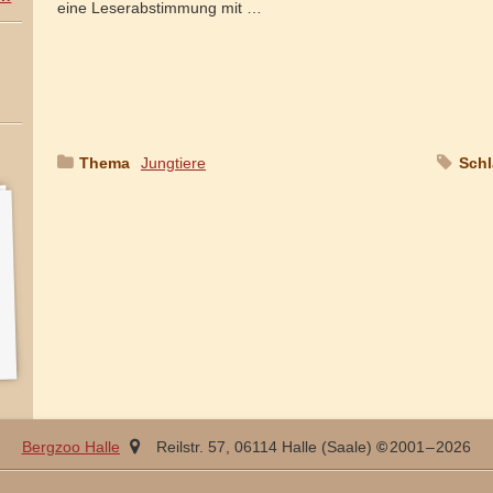
eine Leserabstimmung mit …
Thema
:
Jungtiere
Schl
,
Sachsen-
Bergzoo Halle
Reilstr. 57
,
06114
Halle (Saale)
2001
– 2026
Anhalt