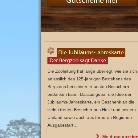
Gutscheine hier
n
d
s
e
i
n
z
i
g
e
m
B
Die Jubiläums-Jahreskarte
e
r
Der Bergzoo sagt Danke
g
z
o
Die Zooleitung hat lange überlegt, wie sie sich
o
anlässlich des 125-jährigen Bestehens des
u
n
Bergzoos bei seinen treuesten Besuchern
d
e
bedanken kann. Daraus gebar die Idee der
i
n
Jubiläums-Jahreskarte, ein Geschenk an die
e
r
vielen treuen Besucher aus Halle und seinem
v
Umland sowie auch aus ferneren Regionen.
o
n
Ausgabestart…
S
a
c
"
Meldung
anzeig