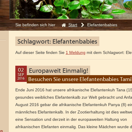
Start
Elefantenbabies
Sie befinden sich hier
:
Schlagwort: Elefantenbabies
Auf dieser Seite finden Sie
1 Meldung
mit dem Schlagwort: Ele
02
Europaweit Einmalig!
SEP
Besuchen Sie unsere Elefantenbabies Tam
2016
07
MRZ
Ende Juni 2016 hat unsere afrikanische Elefantenkuh Tana (15
2017
gesundes weibliches Elefantenkalb zur Welt gebracht und Anf
August 2016 gebar die afrikanische Elefantenkuh Panya (8) ei
männliches Elefantenkalb. In der Zootierhaltung ist dies weltwe
eine Sensation und derzeit in der europaweiten Haltung von
afrikanischen Elefanten einmalig. Das kleine Mädchen wurde 
en