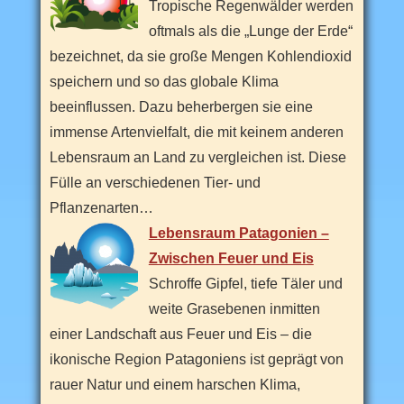
n
Tropische Regenwälder werden
S
a
oftmals als die „Lunge der Erde“
c
bezeichnet, da sie große Mengen Kohlendioxid
h
s
speichern und so das globale Klima
e
n
beeinflussen. Dazu beherbergen sie eine
-
A
immense Artenvielfalt, die mit keinem anderen
n
Lebensraum an Land zu vergleichen ist. Diese
h
a
Fülle an verschiedenen Tier- und
l
t
Pflanzenarten…
s
s
Lebensraum Patagonien –
c
Zwischen Feuer und Eis
h
ö
Schroffe Gipfel, tiefe Täler und
n
s
weite Grasebenen inmitten
t
e
einer Landschaft aus Feuer und Eis – die
n
ikonische Region Patagoniens ist geprägt von
F
r
rauer Natur und einem harschen Klima,
e