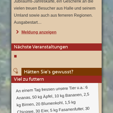
Jubiläums-Jahreskarte, ein Geschenk an die
vielen treuen Besucher aus Halle und seinem
Umland sowie auch aus ferneren Regionen.
Ausgabestart…
"
Meldung
anzeigen
D
i
Nächste Veranstaltungen
e
J
u
Hätten Sie's gewusst?
b
Viel zu futtern
i
An einem Tag fressen unsere Tier u.a.: 6
l
Ananas, 50 kg Äpfel, 10 kg Bananen, 2,5
ä
kg Birnen, 20 Blumenkohl, 1,5 kg
u
Chicoree, 30 Eier, 5 kg Fasanenfutter, 30
m