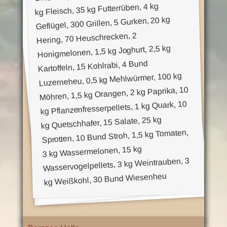
kg Fleisch, 35 kg Futterrüben, 4 kg
s
Geflügel, 300 Grillen, 5 Gurken, 20 kg
-
Hering, 70 Heuschrecken, 2
J
Honigmelonen, 1,5 kg Joghurt, 2,5 kg
a
Kartoffeln, 15 Kohlrabi, 4 Bund
h
Luzerneheu, 0,5 kg Mehlwürmer, 100 kg
r
Möhren, 1,5 kg Orangen, 2 kg Paprika, 10
e
kg Pflanzenfresserpellets, 1 kg Quark, 10
s
kg Quetschhafer, 15 Salate, 25 kg
k
Sprotten, 10 Bund Stroh, 1,5 kg Tomaten,
a
3 kg Wassermelonen, 15 kg
r
Wasservogelpellets, 3 kg Weintrauben, 3
t
kg Weißkohl, 30 Bund Wiesenheu
e
"