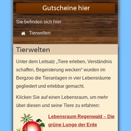
n
d
Gutscheine hier
s
e
i
Sie befinden sich hier
:
n
z
Tierwelten
Start
i
g
e
m
Tierwelten
B
e
r
Unter dem Leitsatz „Tiere erleben, Verständnis
g
schaffen, Begeisterung wecken“ wurden im
z
o
Bergzoo die Tieranlagen in vier Lebensräume
o
u
gegliedert und erlebbar gemacht.
n
d
Klicken Sie auf einen Lebensraum, um mehr
e
i
über diesen und seine Tiere zu erfahren:
n
e
Lebensraum Regenwald – Die
r
v
grüne Lunge der Erde
o