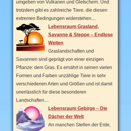
i
umgeben von Vulkanen und Gletschern. Und
z
e
trotzdem gibt es zahlreiche Tiere, die diesen
i
extremen Bedingungen widerstehen…
t
a
Lebensraum Grasland,
t
t
Savanne & Steppe – Endlose
r
a
Weiten
k
Graslandschaften und
t
i
Savannen sind geprägt von einer einzigen
o
n
Pflanze: dem Gras. Es ernährt in seinen vielen
e
n
Formen und Farben unzählige Tiere in sehr
.
verschiedenen Arten und Größen und ist damit
unerlässlich für diese besonderen
Landschaften…
Lebensraum Gebirge – Die
Dächer der Welt
An manchen Stellen der Erde,