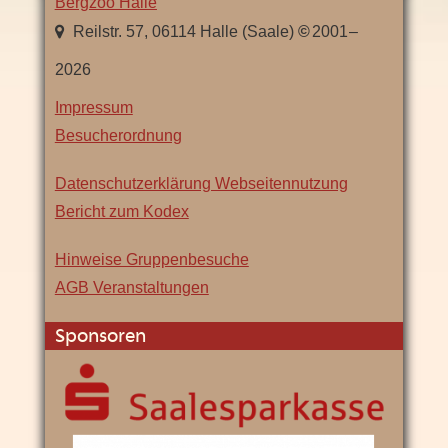
Bergzoo Halle
,
Sachsen-
Reilstr. 57
,
06114
Halle (Saale)
2001
–
Anhalt
2026
Impressum
Besucherordnung
Datenschutzerklärung Webseitennutzung
Bericht zum Kodex
Hinweise Gruppenbesuche
AGB Veranstaltungen
Sponsoren
Saalesparkasse
SWH