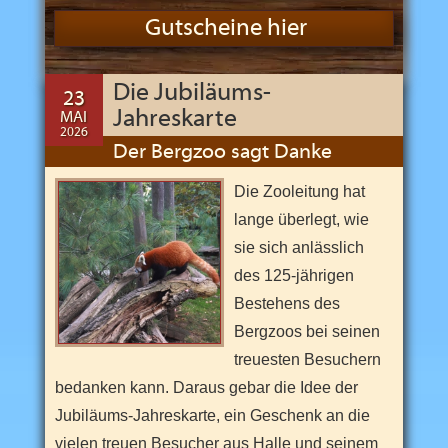
n
d
Gutscheine hier
s
e
i
n
Die Jubiläums-
23
z
i
Jahreskarte
MAI
g
2026
e
17
Der Bergzoo sagt Danke
m
JUN
B
2026
Die Zooleitung hat
e
r
lange überlegt, wie
g
z
sie sich anlässlich
o
o
des 125-jährigen
u
Bestehens des
n
d
Bergzoos bei seinen
e
i
treuesten Besuchern
n
e
bedanken kann. Daraus gebar die Idee der
r
Jubiläums-Jahreskarte, ein Geschenk an die
v
o
vielen treuen Besucher aus Halle und seinem