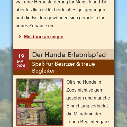
i
-
war eine Herausforderung für Mensch und Tier,
z
J
e
aber letztlich ist für beide alles gut gegangen
i
a
und die Beiden gewöhnen sich gerade in Ihr
t
a
h
neues Zuhause ein.…
t
t
r
"
Meldung
anzeigen
r
e
a
N
k
s
t
e
Der Hunde-Erlebnispfad
i
19
k
o
u
MAI
Spaß für Besitzer & treue
n
a
2026
i
e
27
Begleiter
r
n
MAI
m
.
2026
t
Oft sind Hunde in
G
e
Zoos nicht so gern
r
"
gesehen und manche
o
Einrichtung verbietet
ß
die Mitnahme der
k
treuen Begleiter ganz.
a