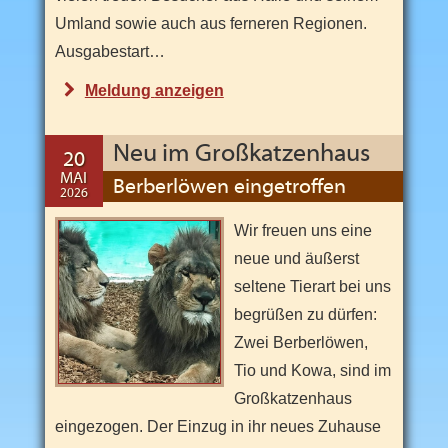
n
S
Umland sowie auch aus ferneren Regionen.
a
c
Ausgabestart…
h
s
"
Meldung
anzeigen
e
n
D
-
i
A
Neu im Großkatzenhaus
20
n
e
h
MAI
Berberlöwen eingetroffen
a
2026
J
22
l
t
MAI
u
Wir freuen uns eine
s
2026
b
s
neue und äußerst
c
i
seltene Tierart bei uns
h
ö
l
begrüßen zu dürfen:
n
s
ä
Zwei Berberlöwen,
t
u
e
Tio und Kowa, sind im
n
m
Großkatzenhaus
F
r
s
eingezogen. Der Einzug in ihr neues Zuhause
e