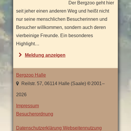
Der Bergzoo geht hier
t
seit jeher einen anderen Weg und heißt nicht
z
nur seine menschlichen Besucherinnen und
e
Besucher willkommen, sondern auch deren
n
vierbeinige Freunde. Ein besonderes
h
Highlight…
a
u
"
Meldung
anzeigen
s
D
"
e
Bergzoo Halle
r
,
Sachsen-
Reilstr. 57
,
06114
Halle (Saale)
2001
–
H
Anhalt
2026
u
n
Impressum
d
Besucherordnung
e
Datenschutzerklärung Webseitennutzung
-