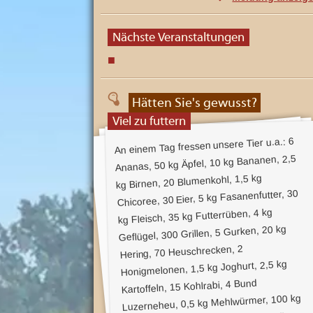
h
D
s
e
i
n
Nächste Veranstaltungen
-
e
A
n
J
h
a
u
l
b
t
Hätten Sie's gewusst?
s
i
s
Viel zu futtern
c
l
h
An einem Tag fressen unsere Tier u.a.: 6
ö
ä
Ananas, 50 kg Äpfel, 10 kg Bananen, 2,5
n
u
s
kg Birnen, 20 Blumenkohl, 1,5 kg
t
m
e
Chicoree, 30 Eier, 5 kg Fasanenfutter, 30
n
s
F
kg Fleisch, 35 kg Futterrüben, 4 kg
r
-
Geflügel, 300 Grillen, 5 Gurken, 20 kg
e
i
J
z
Hering, 70 Heuschrecken, 2
a
e
Honigmelonen, 1,5 kg Joghurt, 2,5 kg
i
h
t
Kartoffeln, 15 Kohlrabi, 4 Bund
a
r
t
Luzerneheu, 0,5 kg Mehlwürmer, 100 kg
t
e