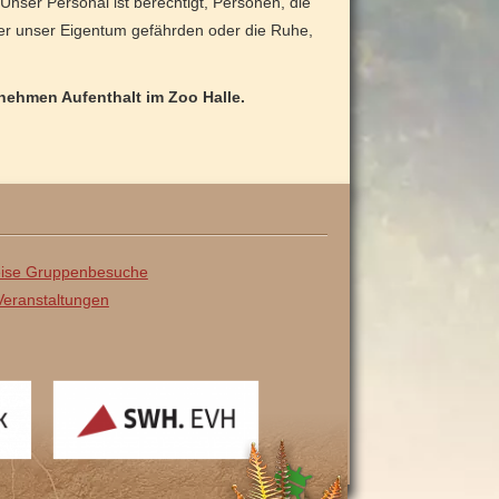
Unser Personal ist berechtigt, Personen, die
der unser Eigentum gefährden oder die Ruhe,
nehmen Aufenthalt im Zoo Halle.
ise Gruppenbesuche
eranstaltungen
SWH
EVH