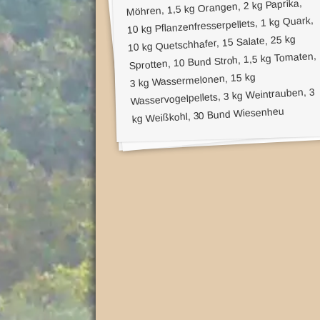
Möhren, 1,5 kg Orangen, 2 kg Paprika,
r
a
s
10 kg Pflanzenfresserpellets, 1 kg Quark,
k
k
t
10 kg Quetschhafer, 15 Salate, 25 kg
i
a
o
Sprotten, 10 Bund Stroh, 1,5 kg Tomaten,
n
r
e
3 kg Wassermelonen, 15 kg
n
t
Wasservogelpellets, 3 kg Weintrauben, 3
.
e
kg Weißkohl, 30 Bund Wiesenheu
"