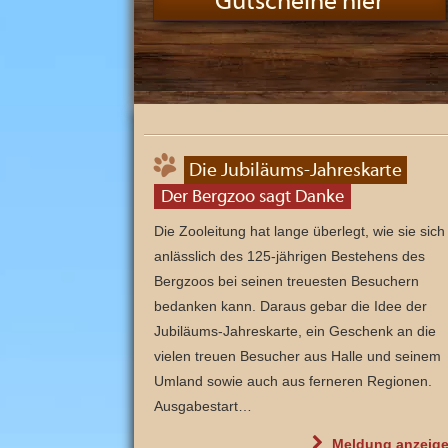
Gutscheine hier
n
d
s
e
i
n
z
i
g
e
m
B
Die Jubiläums-Jahreskarte
e
r
Der Bergzoo sagt Danke
g
z
o
Die Zooleitung hat lange überlegt, wie sie sich
o
anlässlich des 125-jährigen Bestehens des
u
n
Bergzoos bei seinen treuesten Besuchern
d
e
bedanken kann. Daraus gebar die Idee der
i
n
Jubiläums-Jahreskarte, ein Geschenk an die
e
r
vielen treuen Besucher aus Halle und seinem
v
Umland sowie auch aus ferneren Regionen.
o
n
Ausgabestart…
S
a
c
"
Meldung
anzeig