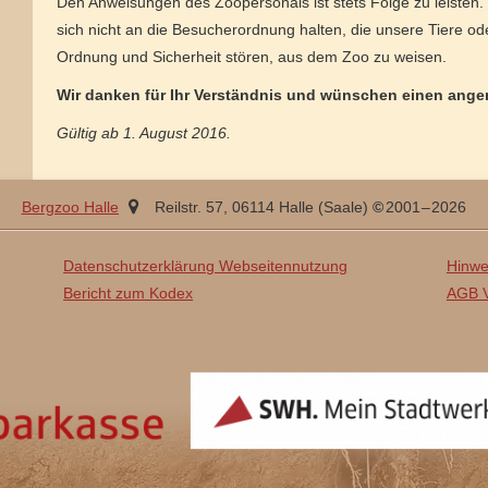
Den Anweisungen des Zoopersonals ist stets Folge zu leisten. 
sich nicht an die Besucherordnung halten, die unsere Tiere o
Ordnung und Sicherheit stören, aus dem Zoo zu weisen.
Wir danken für Ihr Verständnis und wünschen einen ange
Gültig ab 1. August 2016.
,
Sachsen-
Bergzoo Halle
Reilstr. 57
,
06114
Halle (Saale)
2001
– 2026
Anhalt
Datenschutzerklärung Webseitennutzung
Hinwe
Bericht zum Kodex
AGB V
SWH
Mein
Stadtwerk