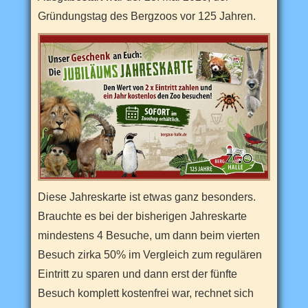
n
S
Gründungstag des Bergzoos vor 125 Jahren.
a
c
h
s
e
n
-
A
n
h
a
l
t
s
s
c
Diese Jahreskarte ist etwas ganz besonders.
h
ö
Brauchte es bei der bisherigen Jahreskarte
n
s
mindestens 4 Besuche, um dann beim vierten
t
Besuch zirka 50% im Vergleich zum regulären
e
n
Eintritt zu sparen und dann erst der fünfte
F
r
Besuch komplett kostenfrei war, rechnet sich
e