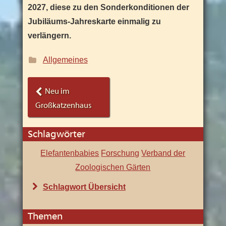
2027, diese zu den Sonderkonditionen der
Jubiläums-Jahreskarte einmalig zu
verlängern.
:
Allgemeines
Thema
Beitrags-
Neu im
Navigation
Großkatzenhaus
Schlagwörter
Elefantenbabies
Forschung
Verband der
Zoologischen Gärten
Schlagwort Übersicht
Themen