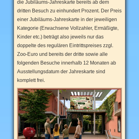
i
die Jubiläums-Jahreskarte bereits ab dem
z
dritten Besuch zu einhundert Prozent. Der Preis
e
i
einer Jubiläums-Jahreskarte in der jeweiligen
t
a
Kategorie (Erwachsene Vollzahler, Ermäßigte,
t
t
Kinder etc.) beträgt also jeweils nur das
r
doppelte des regulären Eintrittspreises zzgl.
a
k
Zoo-Euro und bereits der dritte sowie alle
t
i
folgenden Besuche innerhalb 12 Monaten ab
o
n
Ausstellungsdatum der Jahreskarte sind
e
komplett frei.
n
.