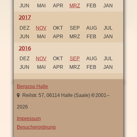
JUN
MAI
APR
MRZ
FEB
JAN
2017
DEZ
NOV
OKT
SEP
AUG
JUL
JUN
MAI
APR
MRZ
FEB
JAN
2016
DEZ
NOV
OKT
SEP
AUG
JUL
JUN
MAI
APR
MRZ
FEB
JAN
Bergzoo Halle
,
Sachsen-
Reilstr. 57
,
06114
Halle (Saale)
2001
–
Anhalt
2026
Impressum
Besucherordnung