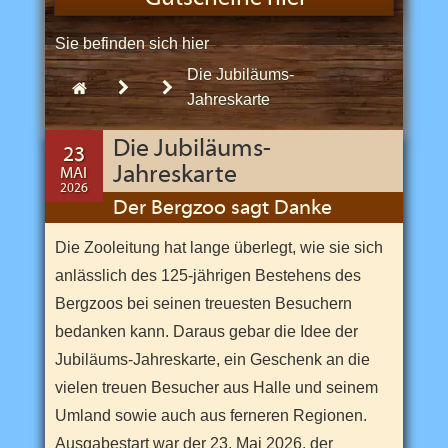
n
d
s
Sie befinden sich hier
:
e
i
Die Jubiläums-
n
2026
Mai
Start
z
Jahreskarte
i
g
e
Die Jubiläums-
23
m
Jahreskarte
MAI
B
2026
e
17
Der Bergzoo sagt Danke
r
JUN
g
2026
z
Die Zooleitung hat lange überlegt, wie sie sich
o
o
anlässlich des 125-jährigen Bestehens des
u
Bergzoos bei seinen treuesten Besuchern
n
d
bedanken kann. Daraus gebar die Idee der
e
i
Jubiläums-Jahreskarte, ein Geschenk an die
n
e
vielen treuen Besucher aus Halle und seinem
r
Umland sowie auch aus ferneren Regionen.
v
o
Ausgabestart war der 23. Mai 2026, der