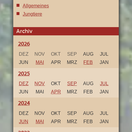
Allgemeines
Jungtiere
Archiv
2026
DEZ
NOV
OKT
SEP
AUG
JUL
JUN
MAI
APR
MRZ
FEB
JAN
2025
DEZ
NOV
OKT
SEP
AUG
JUL
JUN
MAI
APR
MRZ
FEB
JAN
2024
DEZ
NOV
OKT
SEP
AUG
JUL
JUN
MAI
APR
MRZ
FEB
JAN