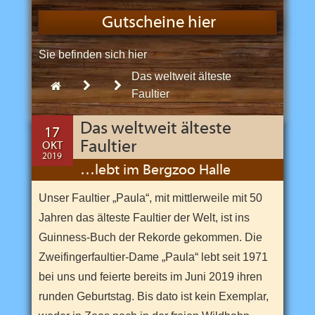
n
d
Gutscheine hier
s
e
i
Sie befinden sich hier
:
n
z
Das weltweit älteste
i
2019
Oktober
Start
g
Faultier
e
m
B
Das weltweit älteste
17
e
Faultier
OKT
r
2019
g
22
…lebt im Bergzoo Halle
z
NOV
o
2022
o
Unser Faultier „Paula“, mit mittlerweile mit 50
u
n
Jahren das älteste Faultier der Welt, ist ins
d
Guinness-Buch der Rekorde gekommen. Die
e
i
Zweifingerfaultier-Dame „Paula“ lebt seit 1971
n
e
bei uns und feierte bereits im Juni 2019 ihren
r
v
runden Geburtstag. Bis dato ist kein Exemplar,
o