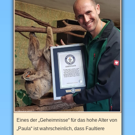
i
z
e
i
t
a
t
t
r
a
k
t
i
o
n
e
n
.
Eines der „Geheimnisse“ für das hohe Alter von
„Paula“ ist wahrscheinlich, dass Faultiere