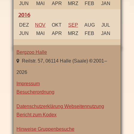
JUN
MAI
APR
MRZ
FEB
JAN
2016
DEZ
NOV
OKT
SEP
AUG
JUL
JUN
MAI
APR
MRZ
FEB
JAN
Bergzoo Halle
,
Sachsen-
Reilstr. 57
,
06114
Halle (Saale)
2001
–
Anhalt
2026
Impressum
Besucherordnung
Datenschutzerklärung Webseitennutzung
Bericht zum Kodex
Hinweise Gruppenbesuche