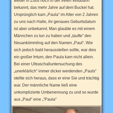
weder in Zoos noch in der freien Wildbahn
n
S
bekannt, das mehr Jahre auf dem Buckel hat.
a
c
Ursprünglich kam „Paula“ im Alter von 2 Jahren
h
s
zu uns nach Halle, ihr genaues Geburtsdatum
e
ist aber unbekannt. Man glaubte es mit einem
n
-
Männchen zu tun zu haben und „taufte“ den
A
n
Neuankömmling auf den Namen „Paul“. Wie
h
a
sich jedoch bald herausstellen sollte, war dies
l
ein großer Irrtum, den Paula kam nicht allein.
t
s
Bei einer Ultraschalluntersuchung des
s
c
„unerklärlich“ immer dicker werdenden „Pauls“
h
ö
stellte sich heraus, dass er eine Sie und trächtig
n
war. Der männliche Name ließ eine
s
t
unkomplizierte Umbenennung zu und so wurde
e
n
aus „Paul“ eine „“Paula“
F
r
e