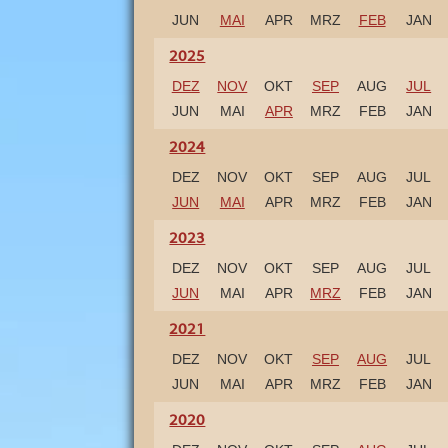
h
s
JUN
MAI
APR
MRZ
FEB
JAN
e
n
2025
-
A
DEZ
NOV
OKT
SEP
AUG
JUL
n
h
JUN
MAI
APR
MRZ
FEB
JAN
a
l
t
2024
s
s
DEZ
NOV
OKT
SEP
AUG
JUL
c
h
JUN
MAI
APR
MRZ
FEB
JAN
ö
n
2023
s
t
DEZ
NOV
OKT
SEP
AUG
JUL
e
n
JUN
MAI
APR
MRZ
FEB
JAN
F
r
e
2021
i
z
DEZ
NOV
OKT
SEP
AUG
JUL
e
i
JUN
MAI
APR
MRZ
FEB
JAN
t
a
2020
t
t