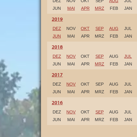
DEZ
NOV
OKT
SEP
AUG
JUL
r
a
JUN
MAI
APR
MRZ
FEB
JAN
k
t
i
2019
o
n
DEZ
NOV
OKT
SEP
AUG
JUL
e
n
JUN
MAI
APR
MRZ
FEB
JAN
.
2018
DEZ
NOV
OKT
SEP
AUG
JUL
JUN
MAI
APR
MRZ
FEB
JAN
2017
DEZ
NOV
OKT
SEP
AUG
JUL
JUN
MAI
APR
MRZ
FEB
JAN
2016
DEZ
NOV
OKT
SEP
AUG
JUL
JUN
MAI
APR
MRZ
FEB
JAN