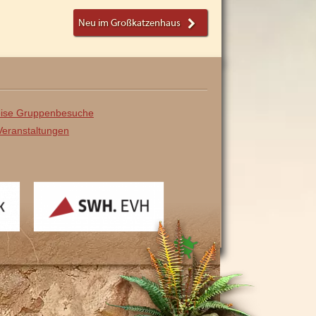
Neu im Großkatzenhaus
ise Gruppenbesuche
eranstaltungen
SWH
EVH
ach
, angetrieben von
WordPress
.