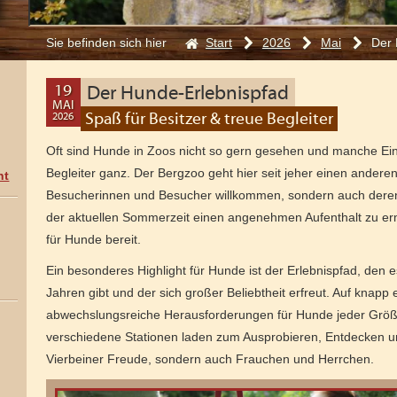
Start
2026
Mai
Der 
Sie befinden sich hier
:
19
Der Hunde-Erlebnispfad
MAI
Spaß für Besitzer & treue Begleiter
2026
27
MAI
Oft sind Hunde in Zoos nicht so gern gesehen und manche Ein
2026
Begleiter ganz. Der Bergzoo geht hier seit jeher einen ander
ht
Besucherinnen und Besucher willkommen, sondern auch deren
der aktuellen Sommerzeit einen angenehmen Aufenthalt zu erm
für Hunde bereit.
Ein besonderes Highlight für Hunde ist der Erlebnispfad, den e
Jahren gibt und der sich großer Beliebtheit erfreut. Auf knapp
abwechslungsreiche Herausforderungen für Hunde jeder Größe
verschiedene Stationen laden zum Ausprobieren, Entdecken u
Vierbeiner Freude, sondern auch Frauchen und Herrchen.