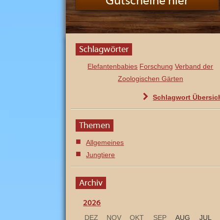
Gutscheine hier
n
d
s
e
i
n
z
Schlagwörter
i
g
e
Elefantenbabies
Forschung
Verband der
m
B
Zoologischen Gärten
e
r
Schlagwort Übersic
g
z
o
o
Themen
u
n
d
Allgemeines
e
i
Jungtiere
n
e
r
v
Archiv
o
n
S
2026
a
c
DEZ
NOV
OKT
SEP
AUG
JUL