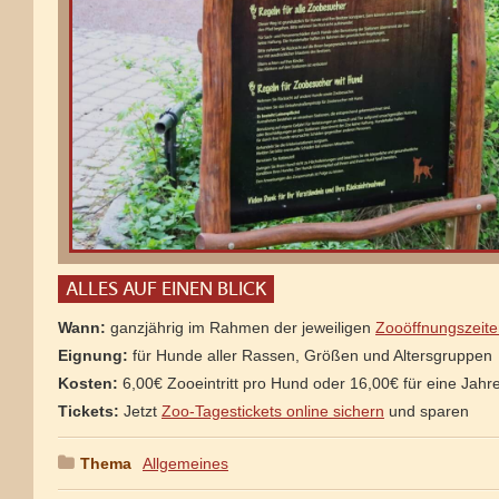
ALLES AUF EINEN BLICK
Wann:
ganzjährig im Rahmen der jeweiligen
Zooöffnungszeit
Eignung:
für Hunde aller Rassen, Größen und Altersgruppen
Kosten:
6,00€ Zooeintritt pro Hund oder 16,00€ für eine Jahr
Tickets:
Jetzt
Zoo-Tagestickets online sichern
und sparen
Thema
:
Allgemeines