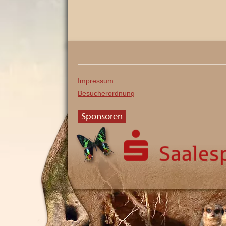
Impressum
Besucherordnung
Sponsoren
Saalesparkasse
Kolophon