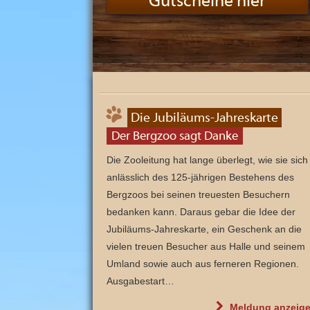
Gutscheine hier
n
d
s
e
i
n
z
i
g
e
m
B
Die Jubiläums-Jahreskarte
e
r
Der Bergzoo sagt Danke
g
z
o
Die Zooleitung hat lange überlegt, wie sie sich
o
anlässlich des 125-jährigen Bestehens des
u
n
Bergzoos bei seinen treuesten Besuchern
d
e
bedanken kann. Daraus gebar die Idee der
i
n
Jubiläums-Jahreskarte, ein Geschenk an die
e
r
vielen treuen Besucher aus Halle und seinem
v
Umland sowie auch aus ferneren Regionen.
o
n
Ausgabestart…
S
a
c
"
Meldung
anzeig