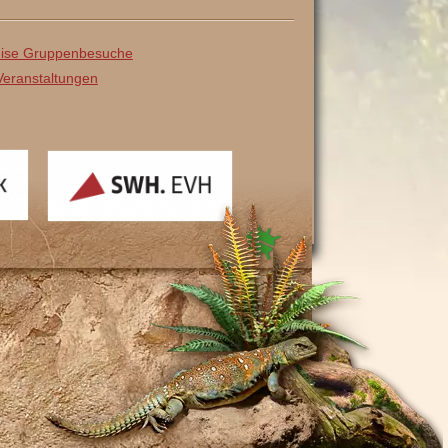
ise Gruppenbesuche
eranstaltungen
SWH
EVH
ach
, angetrieben von
WordPress
.