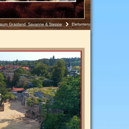
aum Grasland, Savanne
Steppe
Elefantenanlage
&