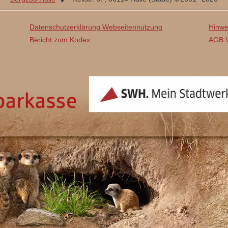
Anhalt
Datenschutzerklärung Webseitennutzung
Hinwe
Bericht zum Kodex
AGB V
SWH
Mein
Stadtwerk
Handgemacht mit Liebe und Sorgfalt von
Elke Hofmann
&
Carsten B