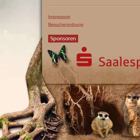
Impressum
Besucherordnung
Sponsoren
Saalesparkasse
Kolophon