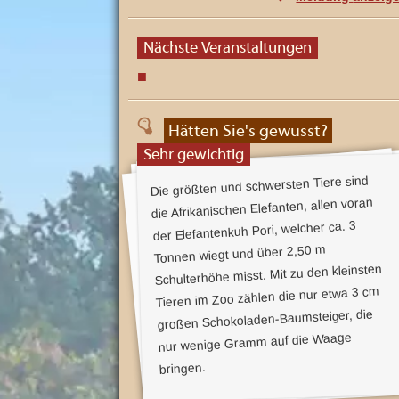
h
D
s
e
i
n
Nächste Veranstaltungen
-
e
A
n
J
h
a
u
l
b
t
Hätten Sie's gewusst?
s
i
s
Sehr gewichtig
c
l
h
Die größten und schwersten Tiere sind
ö
ä
die Afrikanischen Elefanten, allen voran
n
u
s
der Elefantenkuh Pori, welcher ca. 3
t
m
e
Tonnen wiegt und über 2,50 m
n
s
F
Schulterhöhe misst. Mit zu den kleinsten
r
-
Tieren im Zoo zählen die nur etwa 3 cm
e
i
J
großen Schokoladen-Baumsteiger, die
z
a
e
nur wenige Gramm auf die Waage
i
h
t
a
bringen.
r
t
t
e